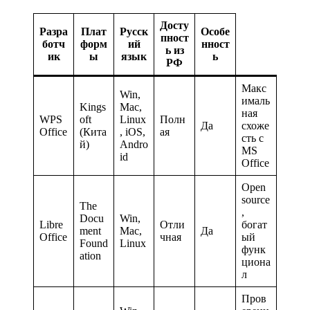
Досту
Разра
Плат
Русск
Особе
пност
ботч
форм
ий
нност
ь из
ик
ы
язык
ь
РФ
Макс
Win,
ималь
Kings
Mac,
ная
WPS
oft
Linux
Полн
Да
схоже
Office
(Кита
, iOS,
ая
сть с
й)
Andro
MS
id
Office
Open
source
The
,
Docu
Win,
Libre
Отли
богат
ment
Mac,
Да
Office
чная
ый
Found
Linux
функ
ation
циона
л
Пров