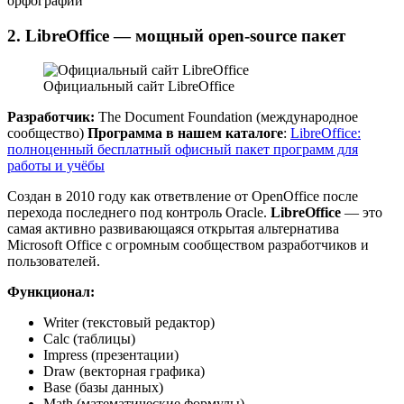
орфографии
2. LibreOffice — мощный open-source пакет
Официальный сайт LibreOffice
Разработчик:
The Document Foundation (международное
сообщество)
Программа в нашем каталоге
:
LibreOffice:
полноценный бесплатный офисный пакет программ для
работы и учёбы
Создан в 2010 году как ответвление от OpenOffice после
перехода последнего под контроль Oracle.
LibreOffice
— это
самая активно развивающаяся открытая альтернатива
Microsoft Office с огромным сообществом разработчиков и
пользователей.
Функционал:
Writer (текстовый редактор)
Calc (таблицы)
Impress (презентации)
Draw (векторная графика)
Base (базы данных)
Math (математические формулы)