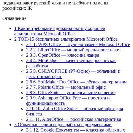
поддерживают русский язык и не требуют подмены
российских IP.
Оглавление
1
Какие требования должны быть у хорошей
альтернативы Microsoft Office
2
ТОП-15 бесплатных альтернатив Microsoft Office
2.1
1. WPS Office — лучшая замена Microsoft Office
2.2
2. LibreOffice — мощный open-source пакет
2.3
3. OpenOffice — классика жанра
2.4
4. МойОфис — качественная российская
разработка
2.5
5. ONLYOFFICE (Р7-Офис) — облачный и
десктопный офис
2.6
6. SoftMaker FreeOffice — лёгкая альтернатива
2.7
7. Polaris Office — мобильный офис
2.8
8. OfficeSuite — универсальное решение
2.9
9. Ashampoo Office Free — простота и
функциональность
2.10
10. Zoho Office Suite — облачный офис для
бизнеса
2.11
11. AlterOffice — российская альтернатива
3
Облачные сервисы для работы с документами
3.1
12. Google Документы — классика облачных