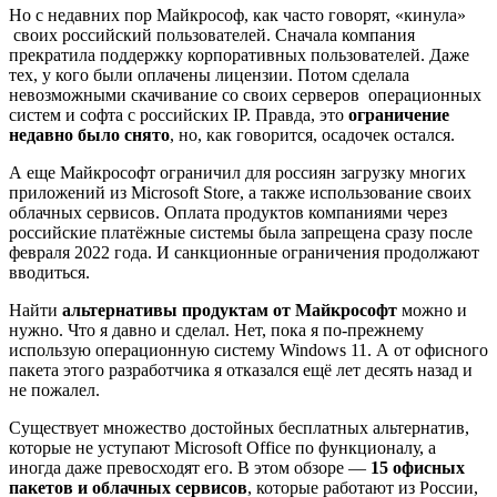
Но с недавних пор Майкрософ, как часто говорят, «кинула»
своих российский пользователей. Сначала компания
прекратила поддержку корпоративных пользователей. Даже
тех, у кого были оплачены лицензии. Потом сделала
невозможными скачивание со своих серверов операционных
систем и софта с российских IP. Правда, это
ограничение
недавно было снято
, но, как говорится, осадочек остался.
А еще Майкрософт ограничил для россиян загрузку многих
приложений из Microsoft Store, а также использование своих
облачных сервисов. Оплата продуктов компаниями через
российские платёжные системы была запрещена сразу после
февраля 2022 года. И санкционные ограничения продолжают
вводиться.
Найти
альтернативы продуктам от Майкрософт
можно и
нужно. Что я давно и сделал. Нет, пока я по-прежнему
использую операционную систему Windows 11. А от офисного
пакета этого разработчика я отказался ещё лет десять назад и
не пожалел.
Существует множество достойных бесплатных альтернатив,
которые не уступают Microsoft Office по функционалу, а
иногда даже превосходят его. В этом обзоре —
15 офисных
пакетов и облачных сервисов
, которые работают из России,